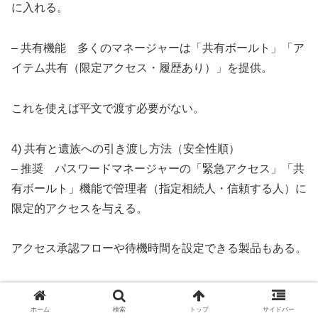
に入れる。
– 共有機能 多くのマネージャーは「共有ボールト」「ア
イテム共有（限定アクセス・履歴あり）」を提供。
これを使えば平文で渡す必要がない。
4) 共有と遺族への引き渡し方法（安全性順）
– 推奨 パスワードマネージャーの「緊急アクセス」「共
有ボールト」機能で管理者（指定相続人・信頼する人）に
限定的アクセスを与える。
アクセス承認フローや待機時間を設定できる製品もある。
– 法的対応 遺言書・信託契約で「デジタル資産の管理指
示」を明記し、弁護士や遺言執行者に暗号化鍵の保管・開
ホーム
検索
トップ
サイドバー