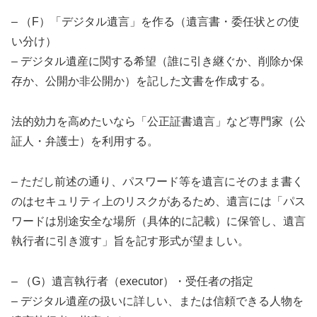
– （F）「デジタル遺言」を作る（遺言書・委任状との使
い分け）
– デジタル遺産に関する希望（誰に引き継ぐか、削除か保
存か、公開か非公開か）を記した文書を作成する。
法的効力を高めたいなら「公正証書遺言」など専門家（公
証人・弁護士）を利用する。
– ただし前述の通り、パスワード等を遺言にそのまま書く
のはセキュリティ上のリスクがあるため、遺言には「パス
ワードは別途安全な場所（具体的に記載）に保管し、遺言
執行者に引き渡す」旨を記す形式が望ましい。
– （G）遺言執行者（executor）・受任者の指定
– デジタル遺産の扱いに詳しい、または信頼できる人物を