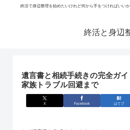
終活で身辺整理を始めたいけれど何から手をつければいいか
終活と身辺
遺言書と相続手続きの完全ガイ
家族トラブル回避まで
X
Facebook
はてブ