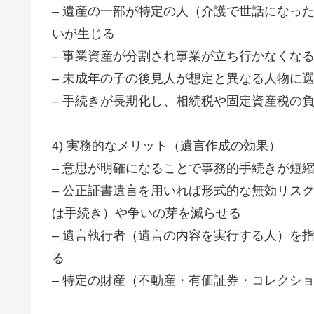
– 遺産の一部が特定の人（介護で世話になっ
いが生じる
– 事業資産が分割され事業が立ち行かなくな
– 未成年の子の後見人が想定と異なる人物に
– 手続きが長期化し、相続税や固定資産税の
4) 実務的なメリット（遺言作成の効果）
– 意思が明確になることで事務的手続きが短
– 公正証書遺言を用いれば形式的な無効リス
は手続き）や争いの芽を減らせる
– 遺言執行者（遺言の内容を実行する人）を
る
– 特定の財産（不動産・有価証券・コレクシ