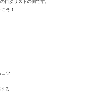
記事の目次リストの例です。
うこそ！
るコツ
築する