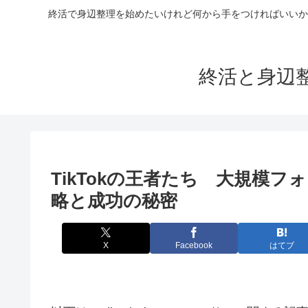
終活で身辺整理を始めたいけれど何から手をつければいいか
終活と身辺
TikTokの王者たち 大規模
略と成功の秘密
X
Facebook
はてブ