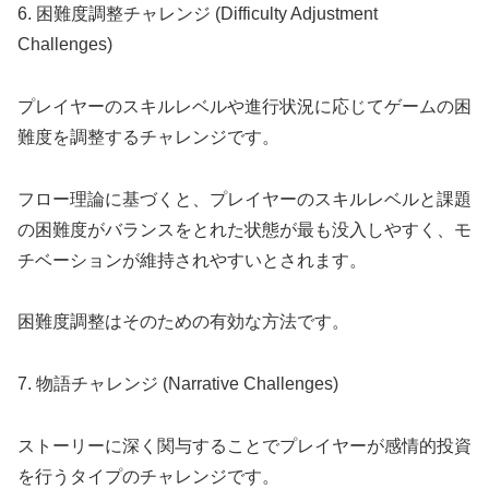
6. 困難度調整チャレンジ (Difficulty Adjustment
Challenges)
プレイヤーのスキルレベルや進行状況に応じてゲームの困
難度を調整するチャレンジです。
フロー理論に基づくと、プレイヤーのスキルレベルと課題
の困難度がバランスをとれた状態が最も没入しやすく、モ
チベーションが維持されやすいとされます。
困難度調整はそのための有効な方法です。
7. 物語チャレンジ (Narrative Challenges)
ストーリーに深く関与することでプレイヤーが感情的投資
を行うタイプのチャレンジです。