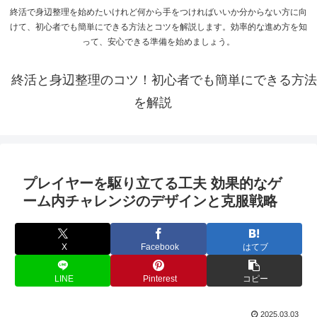
終活で身辺整理を始めたいけれど何から手をつければいいか分からない方に向
けて、初心者でも簡単にできる方法とコツを解説します。効率的な進め方を知
って、安心できる準備を始めましょう。
終活と身辺整理のコツ！初心者でも簡単にできる方法
を解説
プレイヤーを駆り立てる工夫 効果的なゲ
ーム内チャレンジのデザインと克服戦略
X
Facebook
はてブ
LINE
Pinterest
コピー
2025.03.03