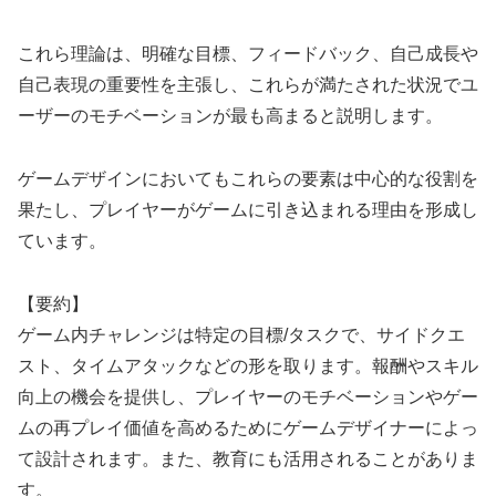
これら理論は、明確な目標、フィードバック、自己成長や
自己表現の重要性を主張し、これらが満たされた状況でユ
ーザーのモチベーションが最も高まると説明します。
ゲームデザインにおいてもこれらの要素は中心的な役割を
果たし、プレイヤーがゲームに引き込まれる理由を形成し
ています。
【要約】
ゲーム内チャレンジは特定の目標/タスクで、サイドクエ
スト、タイムアタックなどの形を取ります。報酬やスキル
向上の機会を提供し、プレイヤーのモチベーションやゲー
ムの再プレイ価値を高めるためにゲームデザイナーによっ
て設計されます。また、教育にも活用されることがありま
す。