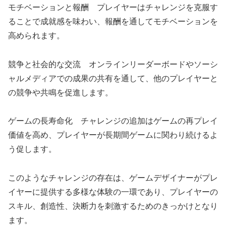
モチベーションと報酬 プレイヤーはチャレンジを克服す
ることで成就感を味わい、報酬を通してモチベーションを
高められます。
競争と社会的な交流 オンラインリーダーボードやソーシ
ャルメディアでの成果の共有を通して、他のプレイヤーと
の競争や共鳴を促進します。
ゲームの長寿命化 チャレンジの追加はゲームの再プレイ
価値を高め、プレイヤーが長期間ゲームに関わり続けるよ
う促します。
このようなチャレンジの存在は、ゲームデザイナーがプレ
イヤーに提供する多様な体験の一環であり、プレイヤーの
スキル、創造性、決断力を刺激するためのきっかけとなり
ます。