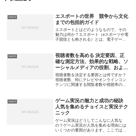
エスポートの世界 競争から文化
twitch
までの包括的ガイド
エスポートとはどのようなもので、その
魅力は何か？エスポート（eスポーツや電
子競技とも称される）とは、電子ゲーム
を競技として行うスポーツの一種です。
一般的に、競技者たちは個人またはチー
ムで対戦し、戦略、技術、反射神経、チ
視聴者数を高める 決定要因、正
twitch
ームワークを駆使して勝...
確な測定方法、効果的な戦略、ソ
ーシャルメディアの役割、および
維持の秘訣
視聴者数を決定する要因とは何ですか？
視聴者数、特にテレビやオンラインコン
テンツに関連する閲覧者数や視聴率の計
算は、メディア業界における主要な関心
事の一つです。視聴者数は、放送される
コンテンツの成功や収益性を計る基準と
ゲーム実況の魅力と成功の秘訣
twitch
なり、テレビ局やコンテン...
人気を集めるチョイスと実況テク
ニック
ゲーム実況はどうしてこんなに人気な
の？ゲーム実況が人気を集める理由には
いくつかの要因があります。ここでは、
その人気の背後にある心理的、社会的、