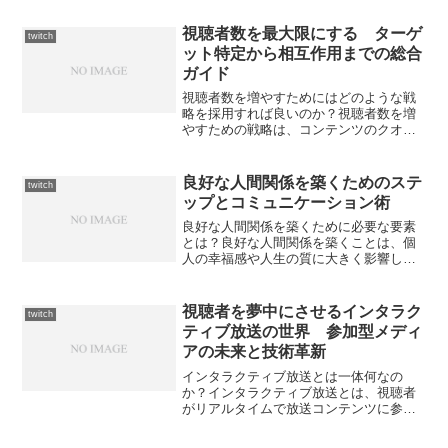
技術的要素に加えて、実際の根拠やデー
タを取り上げながら、ゲーム実況の魅力
視聴者数を最大限にする ターゲ
twitch
について掘り下げていきます...
ット特定から相互作用までの総合
ガイド
視聴者数を増やすためにはどのような戦
略を採用すれば良いのか？視聴者数を増
やすための戦略は、コンテンツのクオリ
ティを高めること、プラットフォームに
関する理解を深めること、そして視聴者
との関係を構築することの三つの主軸で
良好な人間関係を築くためのステ
twitch
構成されます。まず、コン...
ップとコミュニケーション術
良好な人間関係を築くために必要な要素
とは？良好な人間関係を築くことは、個
人の幸福感や人生の質に大きく影響しま
す。以下では、良好な人間関係を築くた
めの重要な要素について考察し、その背
景や根拠について探ります。1. コミュニ
視聴者を夢中にさせるインタラク
twitch
ケーションコミュニケ...
ティブ放送の世界 参加型メディ
アの未来と技術革新
インタラクティブ放送とは一体何なの
か？インタラクティブ放送とは、視聴者
がリアルタイムで放送コンテンツに参加
できる形態のメディア配信を表します。
この概念は、伝統的な一方向的なテレビ