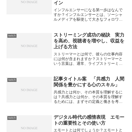
イン
インフルエンサーになる第一歩はなんで
すか？インフルエンサーとは、ソーシャ
ルメディアを駆使して大きなフォロワー
を持ち、自分の意見や行動が他人に影響
を与える能力を持つ人物のことを指しま
す。インフルエンサーになる第一歩は、
ストリーミング成功の秘訣 実力
twitch
自己ブランディングを行い...
を高め、視聴者を増やし、収益を
上げる方法
ストリーマーとは何で、彼らの仕事内容
には何が含まれますか？ストリーマーと
いう言葉は、通常、ライブストリーミン
グを通じてオンラインコンテンツを配信
する人々を指します。これは、インター
ネット上でリアルタイムで映像や音声を
記事タイトル案 「共感力 人間
twitch
共有する活動のことであり...
関係を豊かにする心のスキル」
共感力とは何か、その本質を理解するに
は？共感力とは何か、その本質を理解す
るためには、まずその定義と働きを考察
することが重要です。共感力
（Empathy）とは、他者の感情や視点を
理解し、相手の立場に立って感じる能力
デジタル時代の感情表現 エモー
twitch
を指します。この能力は人間関...
トの重要性とその使い方
エモートとは何でしょうか？エモートと