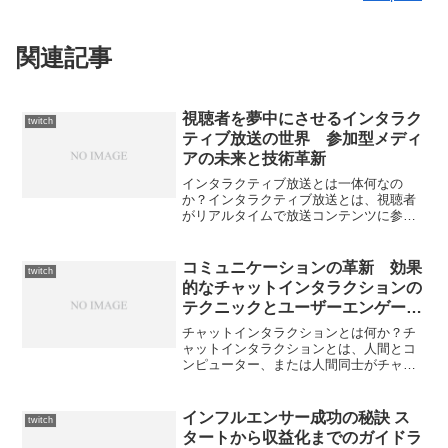
関連記事
視聴者を夢中にさせるインタラク
twitch
ティブ放送の世界 参加型メディ
アの未来と技術革新
インタラクティブ放送とは一体何なの
か？インタラクティブ放送とは、視聴者
がリアルタイムで放送コンテンツに参加
できる形態のメディア配信を表します。
この概念は、伝統的な一方向的なテレビ
やラジオ放送の受動性から脱却し、視聴
コミュニケーションの革新 効果
twitch
者がコンテンツの選択、影響...
的なチャットインタラクションの
テクニックとユーザーエンゲージ
メントを高める戦略
チャットインタラクションとは何か？チ
ャットインタラクションとは、人間とコ
ンピューター、または人間同士がチャッ
トという形式を通じて相互作用すること
です。このようなインタラクションは、
リアルタイムの通信が可能なオンライン
インフルエンサー成功の秘訣 ス
twitch
プラットフォーム、ソーシ...
タートから収益化までのガイドラ