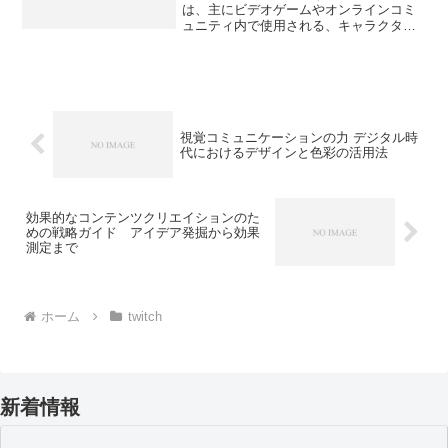
は、主にビデオゲームやオンラインコミ
ュニティ内で使用される、キャラクター
が表現する一連のアニメーションや動作
のことです。これらは通常、キャラクタ
ーの感情を表現するために用いられ、言
葉でコミュニケーションを...
視覚コミュニケーションの力 デジタル時
代におけるデザインと色彩の活用法
効果的なコンテンツクリエイションのた
めの戦略ガイド アイデア発掘から効果
測定まで
ホーム
twitch
新着情報