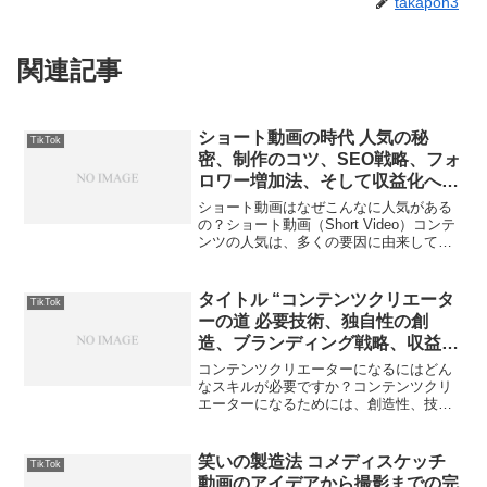
takapon3
関連記事
ショート動画の時代 人気の秘
TikTok
密、制作のコツ、SEO戦略、フォ
ロワー増加法、そして収益化への
道
ショート動画はなぜこんなに人気がある
の？ショート動画（Short Video）コンテ
ンツの人気は、多くの要因に由来してお
り、その波は世界中の多様なユーザーに
衝撃を与えています。ショート動画プラ
ットフォーム、例えばTikTokやInstagr...
タイトル “コンテンツクリエータ
TikTok
ーの道 必要技術、独自性の創
造、ブランディング戦略、収益化
方法、そしてSNSの効果的活用”
コンテンツクリエーターになるにはどん
なスキルが必要ですか？コンテンツクリ
エーターになるためには、創造性、技術
的知識、マーケティングに関する理解、
および持続的な学習と自己改善への意欲
など、多くのスキルと特性が必要です。
笑いの製造法 コメディスケッチ
TikTok
こうしたスキルは、オンラ...
動画のアイデアから撮影までの完