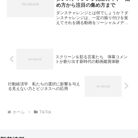
め方から注目の集め方まで
ダンスチャレンジとは何でしょうか？ダ
ンスチャレンジは、一定の振り付けを覚
えてそれを踊る動画をソーシャルメディ
アに共有し、他のユーザーにも同じダン
スを踊って共有するように促すインター
ネット現象です。この活動は若者を中心
に大流行し、世界中で多く...
スクリーンを彩る言葉たち 弾幕コメン
トが創り出す新時代の動画鑑賞体験
行動経済学 私たちの選択に影響を与え
る見えない力とビジネスへの応用
ホーム
TikTok