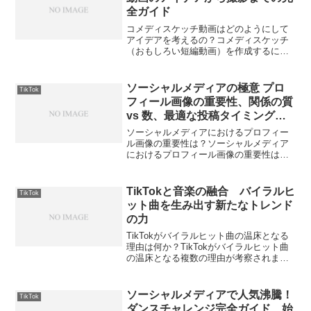
全ガイド
コメディスケッチ動画はどのようにして
アイデアを考えるの？コメディスケッチ
（おもしろい短編動画）を作成するにあ
たってアイデアを思いつく方法やプロセ
スは多岐にわたります。以下では、コメ
ディスケッチ動画のアイデアを考える際
ソーシャルメディアの極意 プロ
TikTok
に重要な要素、具体的な発...
フィール画像の重要性、関係の質
vs 数、最適な投稿タイミング、
個人情報保護、及び成功するマー
ソーシャルメディアにおけるプロフィー
ケティング戦略の構築
ル画像の重要性は？ソーシャルメディア
におけるプロフィール画像の重要性は大
きいです。プロフィール画像は、ユーザ
ーの最初の印象を決定づけ、他人がその
ユーザーに興味を持つかどうか、信頼感
TikTokと音楽の融合 バイラルヒ
TikTok
を感じるかどうか、さらに...
ット曲を生み出す新たなトレンド
の力
TikTokがバイラルヒット曲の温床となる
理由は何か？TikTokがバイラルヒット曲
の温床となる複数の理由が考察されま
す。その根拠は、TikTokのプラットフォ
ームの特性、利用者の行動パターン、音
楽のプロモーション戦略、および曲の特
ソーシャルメディアで人気沸騰！
TikTok
性とその...
ダンスチャレンジ完全ガイド 始