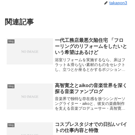
takapon3
関連記事
一代工務店最悪欠陥住宅 「フロ
blog
ーリングのリフォームをしたいと
いう希望はあるけど
浴室リフォームを実施するなら、床はフ
ラット＆滑らない素材のものをセレクト
し、立つとか座るとかするポジションに
は手摺を配置するなど、安全にも配慮が
必要です。浴室リフォームをやって貰え
る業者を何社か探して、それらのリフォ
高智寛之とaikoの音楽世界を深く
blog
ーム業者から見積もりを提...
探る音楽ファンブログ
音楽界で独特な存在感を放つシンガーソ
ングライター・aikoと、彼女の楽曲制作
を支える音楽プロデューサー・高智寛之
氏の関係性について深く掘り下げていき
ます。多くのファンが愛するaikoの名曲
の背景には、高智寛之氏の卓越した音楽
コスプレスタジオでの日払いバイ
blog
的センスと長年にわたる信頼関係が存在
トの仕事内容と特徴
しています。本ブログでは、二人のコラ