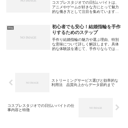
ボレーションがいかにして日本のポップ
コスプレスタジオでの日払いバイトは、
スシーンに革新をもたらし、時代を超え
アニメやゲームが好きな方にとって魅力
て愛される楽曲を生み出し続けているの
的な働き方として注目を集めています。
かを、具体的な楽曲分析や制作エピソー
時給も比較的高めで、即日現金で給与を
ドを交えながら詳しく解説していきま
受け取れる点が特徴です。特に学生やフ
す。
リーターの方々の間で人気が高く、コス
初心者でも安心！結婚指輪を手作
blog
プレ文化への関心の高まりと共に求人も
りするためのステップ
増加傾向にあります。このような環境で
働くことで、趣味と実益を兼ねることが
手作り結婚指輪の魅力や選ぶ理由、特別
でき、さらにコスプレイヤーとの交流も
な意味について詳しく解説します。具体
期待できます。
的な体験談を通じて、手作りならではの
心に残る思い出作りのプロセスをご紹
介。自分たちだけの特別な指輪を手作り
することで、結婚の記念日がより感動的
なものになるでしょう。
ストリーミングサービス選びと効率的な
利用法 品質向上からデータ節約まで
コスプレスタジオでの日払いバイトの仕
事内容と特徴