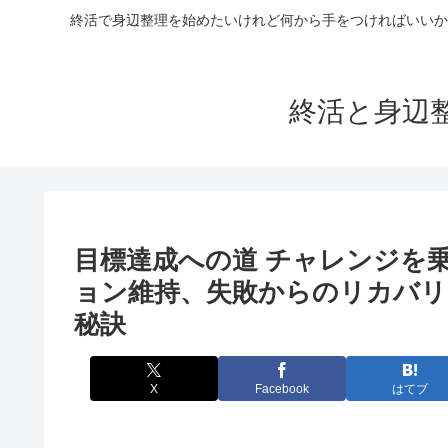
終活で身辺整理を始めたいけれど何から手をつければいいか
終活と身辺
目標達成への道 チャレンジを
ョン維持、失敗からのリカバリ
秘訣
X
Facebook
はてブ