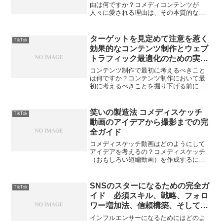
由は何ですか？コメディコンテンツが
人々に愛される理由は、その本質的な目
的と人間の心理的、社会的ニーズに根ざ
しています。まず、最も直接的な理由
は、コメディは人々を笑わせ、幸福感を
ターゲットを見定めて注意を惹く
TikTok
提供することです。笑いは、ス...
効果的なコンテンツ制作とウェブ
トラフィック最適化のための実践
ガイド
コンテンツ制作で最初に考えるべきこと
は何ですか？コンテンツ制作において最
初に考えるべきことを掘り下げる前に、
コンテンツ制作とは、ウェブサイト、ブ
ログ、ソーシャルメディア、ビデオチャ
ンネルなどといったプラットフォーム向
笑いの製造法 コメディスケッチ
TikTok
けに情報やエンターテイメ...
動画のアイデアから撮影までの完
全ガイド
コメディスケッチ動画はどのようにして
アイデアを考えるの？コメディスケッチ
（おもしろい短編動画）を作成するにあ
たってアイデアを思いつく方法やプロセ
スは多岐にわたります。以下では、コメ
ディスケッチ動画のアイデアを考える際
SNSのスターになるための完全ガ
TikTok
に重要な要素、具体的な発...
イド 必須スキル、戦略、フォロ
ワー増加法、信頼構築、そしてス
ポンサーシップの獲得方法
インフルエンサーになるためにはどのよ