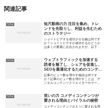
関連記事
短尺動画の力 注目を集め、トレ
TikTok
ンドを先取りし、利益を生むため
のストラテジー
ショートビデオを成功させる鍵は何です
か？ショートビデオが成功するかどうか
は多くの要素に左右されますが、以下の
キーポイントに焦点を当てることで、成
功の可能性を大きく高められます。ショ
ートビデオの成功は、大きく分けてコン
ウェブトラフィックを加速する
TikTok
テンツの質、視聴者エンゲ...
読者を魅了し、シェアを促進し、
SEOを最適化するためのコンテン
ツマーケティングの極意
記事のビュー数を増やす秘訣は何です
か？記事のビュー数を増やすことは、デ
ジタルコンテンツクリエイターやマーケ
ターにとって常に関心のあるトピックで
す。ビュー数を増やすための秘訣は多岐
にわたり、一つの方式に固執するのでは
笑いの力 コメディコンテンツが
TikTok
なく、多方面からのアプロー...
愛される理由とバイラルの秘密
コメディコンテンツが人々に愛される理