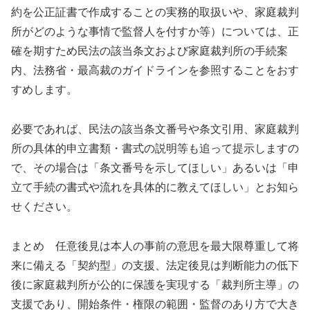
約を公正証書で作成することの実務的取扱いや、家庭裁判
所がどのような事情で監督人を付すか等）については、正
確を期すため民法の該当条文および家庭裁判所の手続案
内、法務省・最高裁のガイドラインを参照することをおす
すめします。
必要であれば、民法の該当条文番号や条文引用、家庭裁判
所の具体的申立書類・書式の説明等も追って提示しますの
で、その場合は「条文番号を示してほしい」あるいは「申
立て手続の書式や流れを具体的に教えてほしい」とお知ら
せください。
まとめ 任意後見は本人の事前の意思を最大限尊重して将
来に備える「契約型」の支援、法定後見は判断能力の低下
後に家庭裁判所が公的に保護を実現する「裁判所主導」の
支援であり、開始条件・権限の範囲・監督のあり方で大き