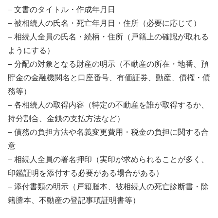
– 文書のタイトル・作成年月日
– 被相続人の氏名・死亡年月日・住所（必要に応じて）
– 相続人全員の氏名・続柄・住所（戸籍上の確認が取れる
ようにする）
– 分配の対象となる財産の明示（不動産の所在・地番、預
貯金の金融機関名と口座番号、有価証券、動産、債権・債
務等）
– 各相続人の取得内容（特定の不動産を誰が取得するか、
持分割合、金銭の支払方法など）
– 債務の負担方法や名義変更費用・税金の負担に関する合
意
– 相続人全員の署名押印（実印が求められることが多く、
印鑑証明を添付する必要がある場合がある）
– 添付書類の明示（戸籍謄本、被相続人の死亡診断書・除
籍謄本、不動産の登記事項証明書等）