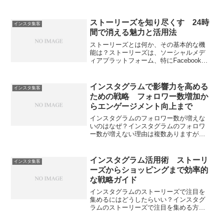
ストーリーズを知り尽くす 24時
インスタ集客
間で消える魅力と活用法
ストーリーズとは何か、その基本的な機
能は？ストーリーズは、ソーシャルメデ
ィアプラットフォーム、特にFacebookと
Instagramで、ユーザーが短期間、通常24
時間のみ閲覧可能なコンテンツを共有で
きる機能です。Snapchatが2013...
インスタグラムで影響力を高める
インスタ集客
ための戦略 フォロワー数増加か
らエンゲージメント向上まで
インスタグラムのフォロワー数が増えな
いのはなぜ？インスタグラムのフォロワ
ー数が増えない理由は複数ありますが、
以下に代表的な要因とその根拠を詳しく
説明します。それぞれのポイントに対す
る戦略的な改善策を考えることが、新た
インスタグラム活用術 ストーリ
インスタ集客
なフォロワーを獲得する上...
ーズからショッピングまで効率的
な戦略ガイド
インスタグラムのストーリーズで注目を
集めるにはどうしたらいい？インスタグ
ラムのストーリーズで注目を集める方法
について詳しくご説明します。ストーリ