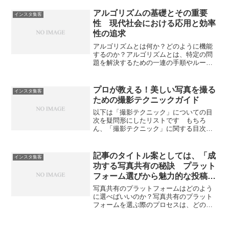
ーズは、写真や動画を24時間限定でシェ
アできる機能で、ユーザーとのエンゲー
アルゴリズムの基礎とその重要
インスタ集客
ジメントを向上させる強...
性 現代社会における応用と効率
性の追求
アルゴリズムとは何か？どのように機能
するのか？アルゴリズムとは、特定の問
題を解決するための一連の手順やルール
のことを指します。簡単に言えば、アル
ゴリズムは問題解決のための手順のこと
であり、それを通じて入力を処理し、望
プロが教える！美しい写真を撮る
インスタ集客
ましい出力を得る方法を体...
ための撮影テクニックガイド
以下は「撮影テクニック」についての目
次を疑問形にしたリストです もちろ
ん、「撮影テクニック」に関する目次を
疑問形にしたリストをご提示いただけれ
ば、それに基づいて詳しい説明を提供し
ます。ただし、ご質問の具体的な内容や
記事のタイトル案としては、「成
インスタ集客
目次の項目についての情報が...
功する写真共有の秘訣 プラット
フォーム選びから魅力的な投稿ま
で」が良いかと思います。
写真共有のプラットフォームはどのよう
に選べばいいのか？写真共有のプラット
フォームを選ぶ際のプロセスは、どのよ
うな目的で、どのような機能が必要か、
そして長期的に見てどのようなメリット