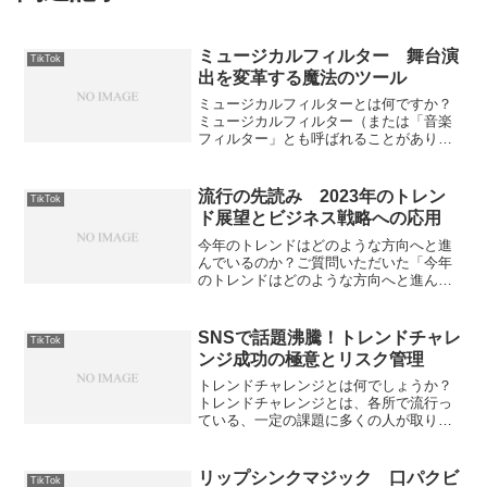
ミュージカルフィルター 舞台演
TikTok
出を変革する魔法のツール
ミュージカルフィルターとは何ですか？
ミュージカルフィルター（または「音楽
フィルター」とも呼ばれることがありま
す）という用語をそのまま直訳すると、
音楽やオーディオ信号処理における特定
の種類のフィルターを指すことが一般的
流行の先読み 2023年のトレン
TikTok
です。しかし、ここで言及...
ド展望とビジネス戦略への応用
今年のトレンドはどのような方向へと進
んでいるのか？ご質問いただいた「今年
のトレンドはどのような方向へと進んで
いるのか？」について回答いたします。
ただし、具体的な年が記載されていない
ため、一般的な情報をもとに現在観測さ
SNSで話題沸騰！トレンドチャレ
TikTok
れるトレンドを幾つか挙げ...
ンジ成功の極意とリスク管理
トレンドチャレンジとは何でしょうか？
トレンドチャレンジとは、各所で流行っ
ている、一定の課題に多くの人が取り組
み、その結果を共有する現象です。これ
はソーシャルメディアの浸透と共に多様
化し、広がっています。トレンドチャレ
リップシンクマジック 口パクビ
TikTok