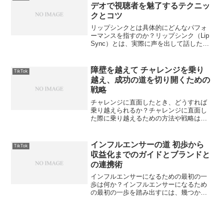
ンジの背後には、人間の模...
デオで視聴者を魅了するテクニッ
クとコツ
リップシンクとは具体的にどんなパフォ
ーマンスを指すのか？リップシンク（Lip
Sync）とは、実際に声を出して話したり
歌ったりするのではなく、口の動きを音
源と合わせてシンクロさせるパフォーマ
ンスのことを指します。この技術や手法
障壁を越えて チャレンジを乗り
TikTok
は、映画、テレ...
越え、成功の道を切り開くための
戦略
チャレンジに直面したとき、どうすれば
乗り越えられるか？チャレンジに直面し
た際に乗り越えるための方法や戦略は多
岐にわたります。乗り越えるための手順
や考え方は、心理学、ビジネスマネジメ
ント、教育学など様々な分野で研究され
インフルエンサーの道 初歩から
TikTok
ています。以下に、チャレ...
収益化までのガイドとブランドと
の連携術
インフルエンサーになるための最初の一
歩は何か？インフルエンサーになるため
の最初の一歩を踏み出すには、幾つかの
重要なステップがあります。インフルエ
ンサーとは、ソーシャルメディアやその
他のプラットフォーム上で大きな影響力