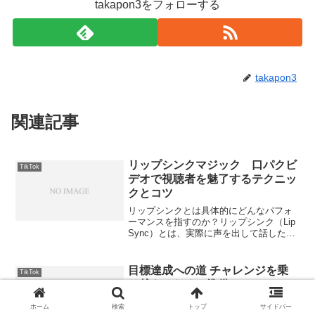
takapon3をフォローする
takapon3
関連記事
リップシンクマジック 口パクビ
TikTok
デオで視聴者を魅了するテクニッ
クとコツ
リップシンクとは具体的にどんなパフォ
ーマンスを指すのか？リップシンク（Lip
Sync）とは、実際に声を出して話したり
歌ったりするのではなく、口の動きを音
源と合わせてシンクロさせるパフォーマ
ンスのことを指します。この技術や手法
目標達成への道 チャレンジを乗
TikTok
は、映画、テレ...
り越えるための準備、モチベーシ
ョン維持、失敗からのリカバリ
ホーム
検索
トップ
サイドバー
ー、時間管理術、そして自己成長