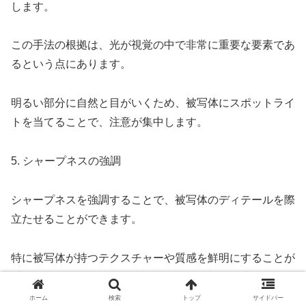
します。
この手法の根拠は、光が視覚の中で非常に重要な要素であ
るという点にあります。
明るい部分に自然と目がいくため、被写体にスポットライ
トを当てることで、注意が集中します。
5. シャープネスの強調
シャープネスを強調することで、被写体のディテールを際
立たせることができます。
特に被写体が持つテクスチャーや質感を鮮明にすることが
重要で、その結果、視聴者はより細かい部分に注目するよ
うになります。
ホーム
検索
トップ
サイドバー