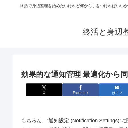
終活で身辺整理を始めたいけれど何から手をつければいいか
終活と身辺
効果的な通知管理 最適化から
X
Facebook
はてブ
もちろん、”通知設定 (Notification Sett