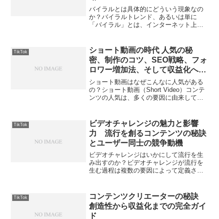
バイラルとは具体的にどういう現象なの
か？バイラルトレンド、あるいは単に
「バイラル」とは、インターネット上で
広く普及し、短時間で大量の人々に共有
されるコンテンツや話題を指します。こ
の現象は社会的ネットワーキングサイ
ショート動画の時代 人気の秘
TikTok
ト、動画共有サービス、ブログ...
密、制作のコツ、SEO戦略、フォ
ロワー増加法、そして収益化への
道
ショート動画はなぜこんなに人気がある
の？ショート動画（Short Video）コンテ
ンツの人気は、多くの要因に由来してお
り、その波は世界中の多様なユーザーに
衝撃を与えています。ショート動画プラ
ットフォーム、例えばTikTokやInstagr...
ビデオチャレンジの魅力と影響
TikTok
力 流行を創るコンテンツの秘訣
とユーザー同士の競争動機
ビデオチャレンジはいかにして流行を生
み出すのか？ビデオチャレンジが流行を
生む過程は複数の要因によって定義され
ます。これは、社会的影響、インターネ
ットの普及、そしてインフルエンサーの
力によるものです。以下で、これらの要
コンテンツクリエーターの秘訣
TikTok
因がどのように組み合わさ...
創造性から収益化までの完全ガイ
ド