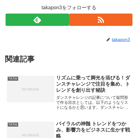
takapon3をフォローする
takapon3
関連記事
リズムに乗って脚光を浴びる！ダ
TikTok
ンスチャレンジで注目を集め、ト
レンドを創り出す秘訣
ダンスチャレンジの記事について疑問形
で作る目次としては、以下のようなリス
トになるかと思います。ダンスチャレン
ジの記事について疑問形でつくる目次
は、読者が知りたい情報や疑問を具体的
な質問形式でカテゴリ化することで、内
バイラルの神髄 トレンドをつか
TikTok
容の見通しを良くし、興味を...
み、影響力をビジネスに生かす戦
略