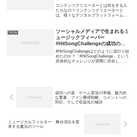
コンテンツクリエーターとは何をする人
たちなの？コンテンツクリエーターと
は、様々なデジタルプラットフォームや
メディアを通じてオリジナルのコンテン
ツを作成、公開する人々のことを指しま
す。彼らはテキスト、画像、映像、音
ソーシャルメディアで生まれるミ
TikTok
楽、グラフィックなど多様な形...
ュージックフィーバー
#HitSongChallengeの成功の秘
訣と社会的影響
#HitSongChallengeはどのように流行り始
めたのか？「#HitSongChallenge」という
具体的なチャレンジが実際に存在し、そ
れがどのように流行り始めたのかについ
ての情報は、2023年現在の私の知識では
確認できません。しか...
成功への道 ゲーム実況の準備、魅力的
な要素、ファン獲得戦略、コメントへの
対応、そして収益化の秘訣
ミュージカルフィルター 舞台演出を変
革する魔法のツール